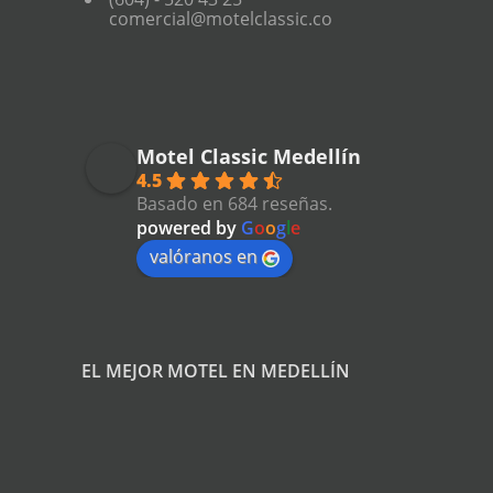
comercial@motelclassic.co
Motel Classic Medellín
4.5
Basado en 684 reseñas.
powered by
G
o
o
g
l
e
valóranos en
EL MEJOR MOTEL EN MEDELLÍN